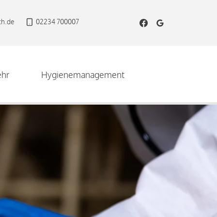
th.de
02234 700007
hr
Hygienemanagement