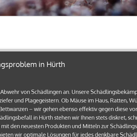
ngsproblem in Hürth
d Abwehr von Schädlingen an. Unsere Schädlingsbekämp
eziefer und Plagegeistern. Ob Mäuse im Haus, Ratten, 
Bettwanzen – wir gehen ebenso effektiv gegen diese vo
ingsbefall in Hürth stehen wir Ihnen stets diskret, sch
et mit den neuesten Produkten und Mitteln zur Schädli
) bieten wir optimale Lösungen für jedes denkbare Schäd