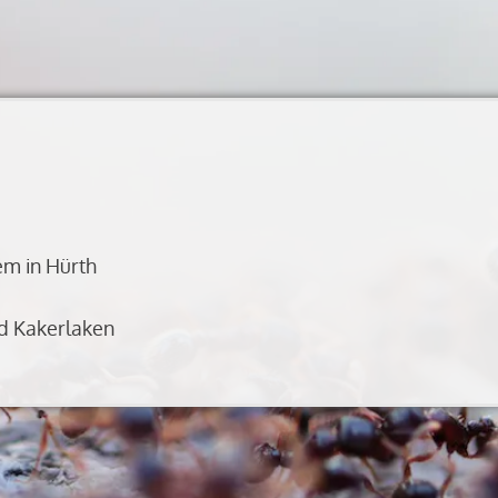
em in Hürth
d Kakerlaken