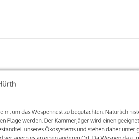
Hürth
im, um das Wespennest zu begutachten. Natürlich nist
hten Plage werden. Der Kammerjäger wird einen geeigne
Bestandteil unseres Ökosystems und stehen daher unter 
d verlagern es an einen anderen Ort. Da Wespen dazu n